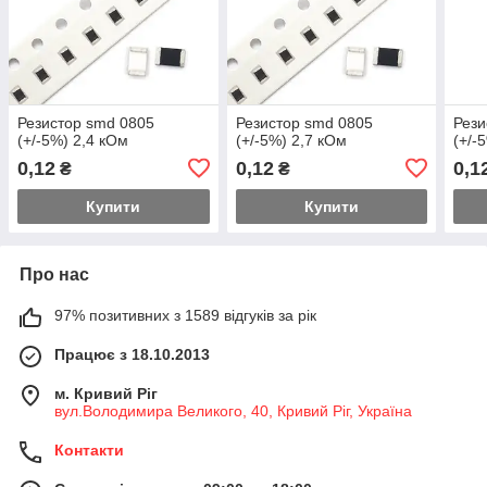
Резистор smd 0805
Резистор smd 0805
Рези
(+/-5%) 2,4 кОм
(+/-5%) 2,7 кОм
(+/-
0,12
0,12
0,1
₴
₴
Купити
Купити
Про нас
97% позитивних з 1589 відгуків за рік
Працює з 18.10.2013
м. Кривий Ріг
вул.Володимира Великого, 40, Кривий Ріг, Україна
Контакти