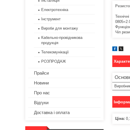
Інсталяція
Резист
Електротехніка
Технічні
Інструмент
0805=2.
Функціо
Вироби для монтажу
Чіп рез
Кабельно-провідникова
продукція
Телекомунікації
Характ
РОЗПРОДАЖ
Прайси
Основ
Новини
Виробни
Про нас
Інформа
Відгуки
Доставка і оплата
Ціна:
0,