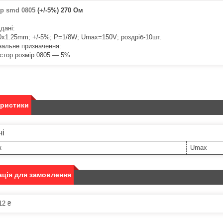
ор
smd 0805
(+/-5%) 270 Ом
 дані:
0х1.25mm; +/-5%; P=1/8W; Umax=150V; роздріб-10шт.
нальне призначення:
истор розмір 0805 ― 5%
еристики
ні
к
Umax
ція для замовлення
12 ₴