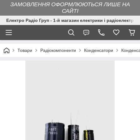
ЗАМОВЛЕННЯ ОФОРМЛЮЮТЬСЯ ЛИШЕ НА
САЙТІ
Електро Радіо Груп - 1-й магазин електрики і радіоелектрон
Товари
Радіокомпоненти
Конденсатори
Конденса