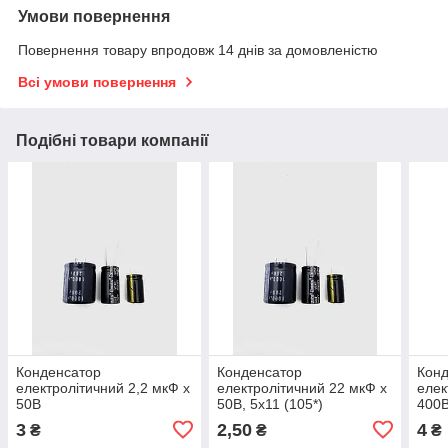
Умови повернення
Повернення товару впродовж 14 днів за домовленістю
Всі умови повернення
Подібні товари компанії
Конденсатор
Конденсатор
Кон
електролітичний 2,2 мкФ х
електролітичний 22 мкФ х
елек
50В
50В, 5x11 (105*)
400В
3
2,50
4
₴
₴
₴