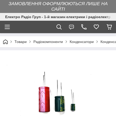
ЗАМОВЛЕННЯ ОФОРМЛЮЮТЬСЯ ЛИШЕ НА
САЙТІ
Електро Радіо Груп - 1-й магазин електрики і радіоелектрон
Товари
Радіокомпоненти
Конденсатори
Конденс