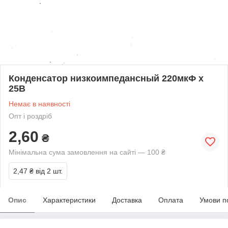
Конденсатор низкоимпедансный 220мкФ х
25В
Немає в наявності
Опт і роздріб
2,60
₴
Мінімальна сума замовлення на сайті — 100 ₴
2,47 ₴
від 2 шт.
Опис
Характеристики
Доставка
Оплата
Умови п