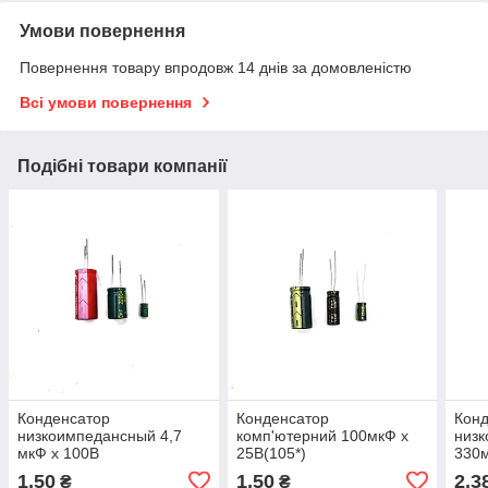
Умови повернення
Повернення товару впродовж 14 днів за домовленістю
Всі умови повернення
Подібні товари компанії
Конденсатор
Конденсатор
Кон
низкоимпедансный 4,7
комп'ютерний 100мкФ х
низ
мкФ х 100В
25В(105*)
330м
1,50
1,50
2,3
₴
₴