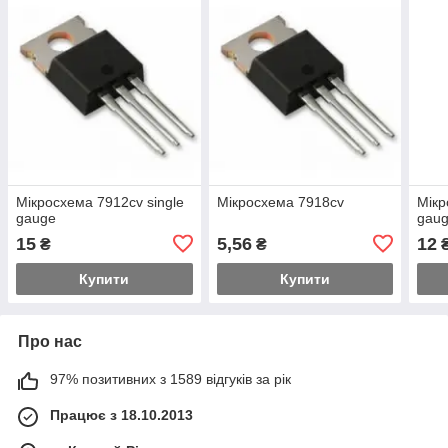
Мікросхема 7912cv single
Мікросхема 7918cv
Мікр
gauge
gaug
15
5,56
12
₴
₴
Купити
Купити
Про нас
97% позитивних з 1589 відгуків за рік
Працює з 18.10.2013