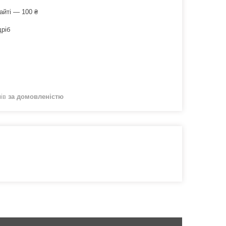
айті — 100 ₴
дріб
нів
за домовленістю