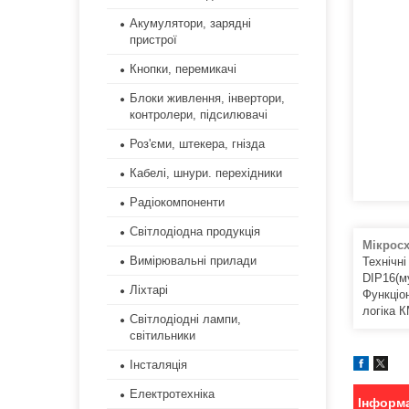
Акумулятори, зарядні
пристрої
Кнопки, перемикачі
Блоки живлення, інвертори,
контролери, підсилювачі
Роз'єми, штекера, гнізда
Кабелі, шнури. перехідники
Радіокомпоненти
Світлодіодна продукція
Мікрос
Вимірювальні прилади
Технічні
DIP16(м
Ліхтарі
Функціо
логіка 
Світлодіодні лампи,
світильники
Інсталяція
Електротехніка
Інформа