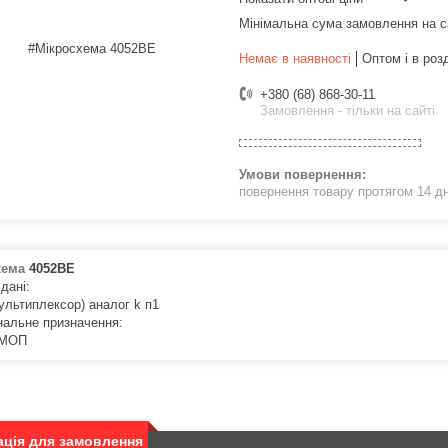
Мінімальна сума замовлення на с
Немає в наявності
Оптом і в роз
+380 (68) 868-30-11
Замовлення - тільки на сайті
повернення товару протягом 14 д
хема
4052BE
 дані:
ультиплексор) аналог k п1
нальне призначення:
КМОП
ція для замовлення