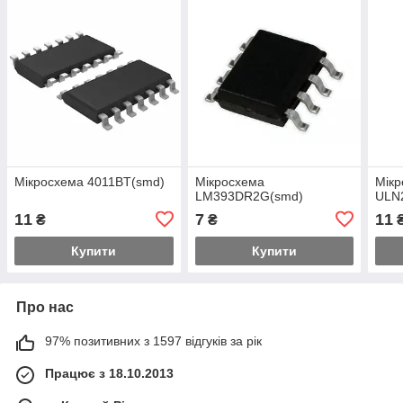
Мікросхема 4011BT(smd)
Мікросхема
Мік
LM393DR2G(smd)
ULN
11
7
11
₴
₴
Купити
Купити
Про нас
97% позитивних з 1597 відгуків за рік
Працює з 18.10.2013