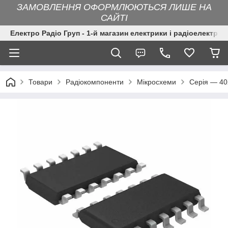
ЗАМОВЛЕННЯ ОФОРМЛЮЮТЬСЯ ЛИШЕ НА
САЙТІ
Електро Радіо Груп - 1-й магазин електрики і радіоелектрон
Товари
Радіокомпоненти
Мікросхеми
Серія — 4