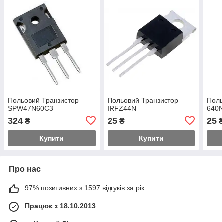
Польовий Транзистор
Польовий Транзистор
Поль
SPW47N60C3
IRFZ44N
640
324
25
25
₴
₴
Купити
Купити
Про нас
97% позитивних з 1597 відгуків за рік
Працює з 18.10.2013