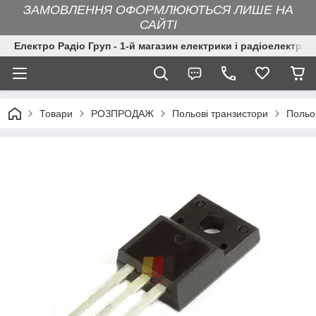
ЗАМОВЛЕННЯ ОФОРМЛЮЮТЬСЯ ЛИШЕ НА
САЙТІ
Електро Радіо Груп - 1-й магазин електрики і радіоелектрон
Товари
РОЗПРОДАЖ
Польові транзистори
Польо