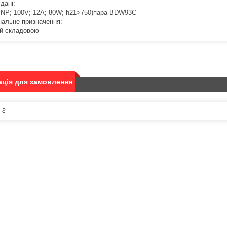
 дані:
NP; 100V; 12A; 80W; h21>750)пара BDW93C
нальне призначення:
й складовою
ція для замовлення
 ₴