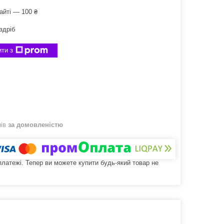
айті — 100 ₴
здріб
ти з
нів
за домовленістю
 платежі. Тепер ви можете купити будь-який товар не