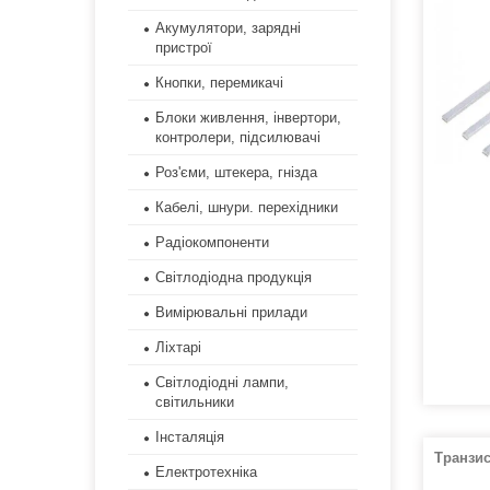
Акумулятори, зарядні
пристрої
Кнопки, перемикачі
Блоки живлення, інвертори,
контролери, підсилювачі
Роз'єми, штекера, гнізда
Кабелі, шнури. перехідники
Радіокомпоненти
Світлодіодна продукція
Вимірювальні прилади
Ліхтарі
Світлодіодні лампи,
світильники
Інсталяція
Транзи
Електротехніка