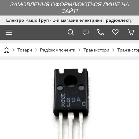
ЗАМОВЛЕННЯ ОФОРМЛЮЮТЬСЯ ЛИШЕ НА
САЙТІ
Електро Радіо Груп - 1-й магазин електрики і радіоелектрон
Товари
Радіокомпоненти
Транзистори
Транзисто