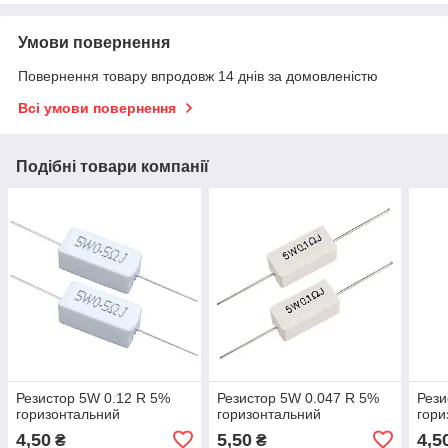
Умови повернення
Повернення товару впродовж 14 днів за домовленістю
Всі умови повернення
Подібні товари компанії
Резистор 5W 0.12 R 5%
Резистор 5W 0.047 R 5%
Рези
горизонтальний
горизонтальний
гори
4,50
5,50
4,5
₴
₴