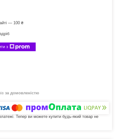
айті — 100 ₴
здріб
ти з
нів
за домовленістю
 платежі. Тепер ви можете купити будь-який товар не