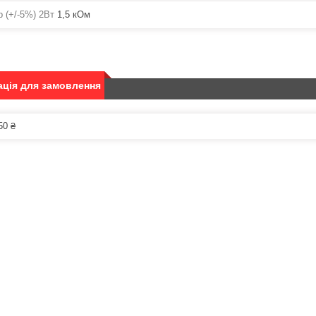
р (+/-5%) 2Вт
1,5 кОм
ція для замовлення
50 ₴