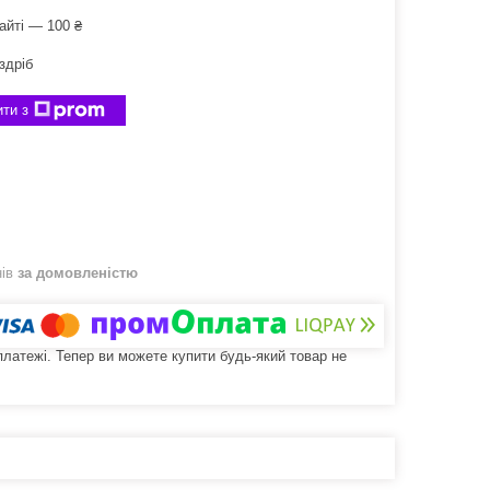
айті — 100 ₴
здріб
ти з
нів
за домовленістю
 платежі. Тепер ви можете купити будь-який товар не