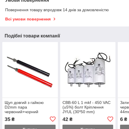
Умови повернення
Повернення товару впродовж 14 днів за домовленістю
Всі умови повернення
Подібні товари компанії
Щуп довгий з гайкою
CBB-60 L 1 mkf - 450 VAC
Зати
D2mm пара
(±5%) болт Кріплення
черв
червоний+чорний
JYUL (30*50 mm)
44m
35
42
6
₴
₴
₴