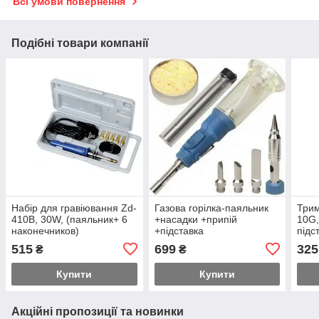
Всі умови повернення
Подібні товари компанії
Набір для гравіювання Zd-
Газова горілка-паяльник
Трим
410B, 30W, (паяльник+ 6
+насадки +припій
10G,
наконечников)
+підставка
підс
515
699
325
₴
₴
Купити
Купити
Акційні пропозиції та новинки