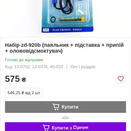
Набір zd-920b (паяльник + підставка + припій
+ олововідсмоктувач)
Готово до відправки
Код: 13-0702; 12-0376; 40-022
Опт і роздріб
575
₴
546,25 ₴
від 2 шт.
Купити
або
Купити з