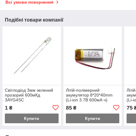
Всі умови повернення
Подібні товари компанії
Світлодіод 3мм зелений
Літій-полімерний
Літі
прозорий 600мКд
акумулятор 8*20*40mm
акум
3AYG4SC
(Li-ion 3.7В 600мА·ч)
(Li-
1
85
75
₴
₴
Купити
Купити