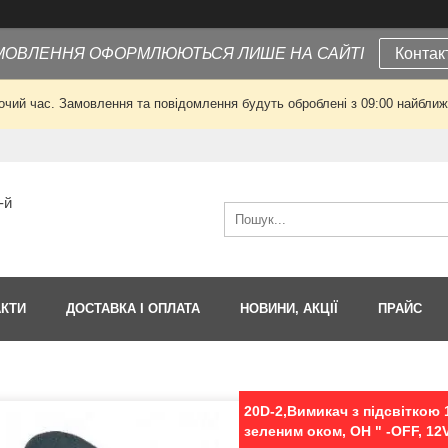
МОВЛЕННЯ ОФОРМЛЮЮТЬСЯ ЛИШЕ НА САЙТІ
Контак
очий час. Замовлення та повідомлення будуть оброблені з 09:00 найближч
-й
АКТИ
ДОСТАВКА І ОПЛАТА
НОВИНИ, АКЦІЇ
ПРАЙС
20D-2,Вимикач з підсвіткою
зеленим оком, ОН " -OFF, 12V