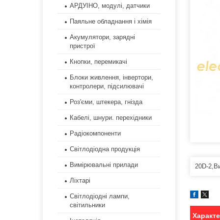
АРДУІНО, модулі, датчики
Паяльне обладнання і хімія
Акумулятори, зарядні
пристрої
Кнопки, перемикачі
Блоки живлення, інвертори,
контролери, підсилювачі
Роз'єми, штекера, гнізда
Кабелі, шнури. перехідники
Радіокомпоненти
Світлодіодна продукція
Вимірювальні прилади
20D-2,В
Ліхтарі
Світлодіодні лампи,
світильники
Характ