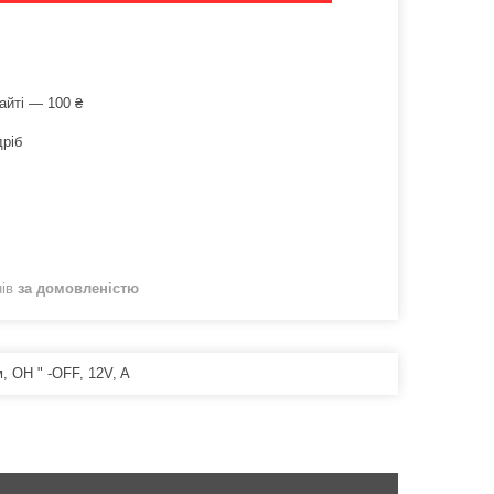
айті — 100 ₴
дріб
нів
за домовленістю
, ОН " -OFF, 12V, A