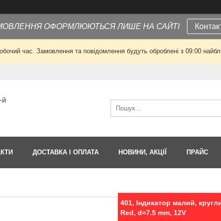
МОВЛЕННЯ ОФОРМЛЮЮТЬСЯ ЛИШЕ НА САЙТІ
Контак
робочий час. Замовлення та повідомлення будуть оброблені з 09:00 найбли
-й
АКТИ
ДОСТАВКА І ОПЛАТА
НОВИНИ, АКЦІЇ
ПРАЙС
401, Індикатор малий, кругли
Red, d=7.5 mm, 12V