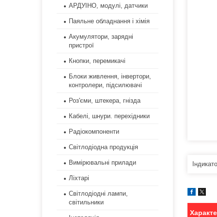
АРДУІНО, модулі, датчики
Паяльне обладнання і хімія
Акумулятори, зарядні
пристрої
Кнопки, перемикачі
Блоки живлення, інвертори,
контролери, підсилювачі
Роз'єми, штекера, гнізда
Кабелі, шнури. перехідники
Радіокомпоненти
Світлодіодна продукція
Вимірювальні прилади
Індикат
Ліхтарі
Світлодіодні лампи,
світильники
Характ