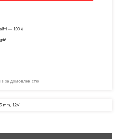
айті — 100 ₴
дріб
нів
за домовленістю
.5 mm, 12V