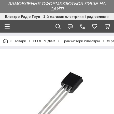
ЗАМОВЛЕННЯ ОФОРМЛЮЮТЬСЯ ЛИШЕ НА
САЙТІ
Електро Радіо Груп - 1-й магазин електрики і радіоелектрон
Товари
РОЗПРОДАЖ
Транзистори біполярні
#Тр