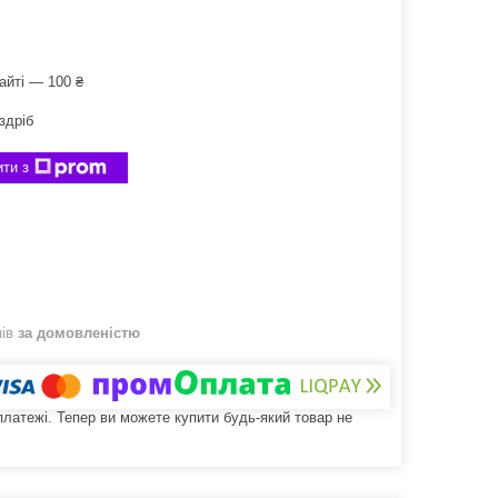
айті — 100 ₴
здріб
ти з
нів
за домовленістю
 платежі. Тепер ви можете купити будь-який товар не