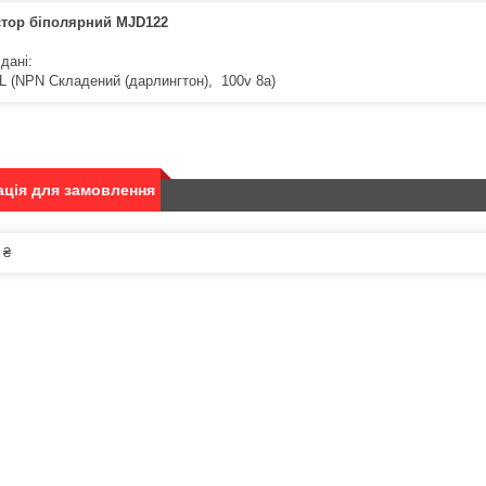
стор біполярний MJD122
 дані:
L (NPN Складений (дарлингтон), 100v 8a)
ція для замовлення
 ₴