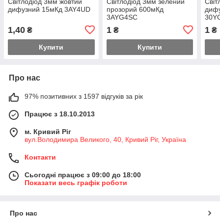
Світлодіод 3мм жовтий
Світлодіод 3мм зелений
Світ
дифузний 15мКд 3AY4UD
прозорий 600мКд
диф
3AYG4SC
30Y
1,40
1
1
₴
₴
₴
Купити
Купити
Про нас
97% позитивних з 1597 відгуків за рік
Працює з 18.10.2013
м. Кривий Ріг
вул.Володимира Великого, 40, Кривий Ріг, Україна
Контакти
Сьогодні працює з 09:00 до 18:00
Показати весь графік роботи
Про нас