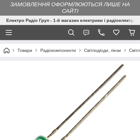
ЗАМОВЛЕННЯ ОФОРМЛЮЮТЬСЯ ЛИШЕ НА
САЙТІ
Електро Радіо Груп - 1-й магазин електрики і радіоелектрон
Товари
Радіокомпоненти
Світлодіоди, лінзи
Світ