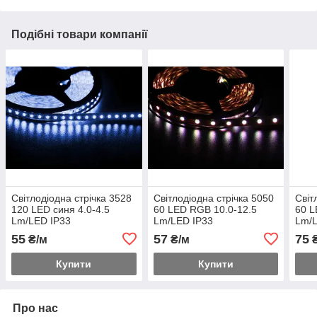
Подібні товари компанії
Світлодіодна стрічка 3528
Світлодіодна стрічка 5050
Світ
120 LED синя 4.0-4.5
60 LED RGB 10.0-12.5
60 L
Lm/LED IP33
Lm/LED IP33
Lm/
IP65
55
57
75
₴/м
₴/м
₴
Купити
Купити
Про нас