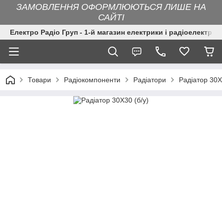
ЗАМОВЛЕННЯ ОФОРМЛЮЮТЬСЯ ЛИШЕ НА
САЙТІ
Електро Радіо Груп - 1-й магазин електрики і радіоелектрон
Товари
Радіокомпоненти
Радіатори
Радіатор 30X