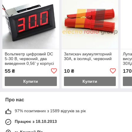
Вольтметр цифровий DC
Затискач акумуляторний
Лупа
5-30 В, червоний, два
30А, в ізоляції, червоний
вису
виведення 0,56' у корпусі
30Хд
діам
55
10
170
₴
₴
— 8
Купити
Купити
Про нас
97% позитивних з 1589 відгуків за рік
Працює з 18.10.2013
м. Кривий Ріг