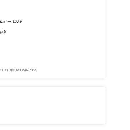
айті — 100 ₴
дріб
нів
за домовленістю