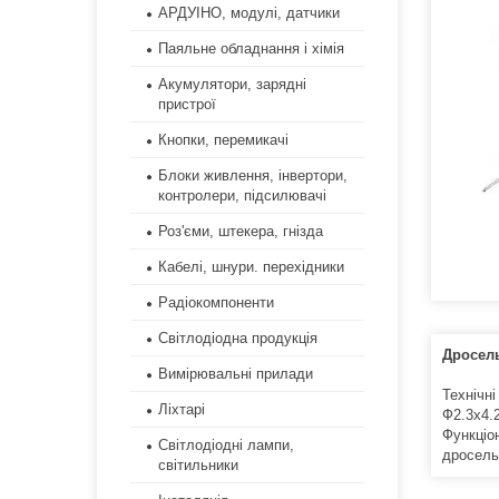
АРДУІНО, модулі, датчики
Паяльне обладнання і хімія
Акумулятори, зарядні
пристрої
Кнопки, перемикачі
Блоки живлення, інвертори,
контролери, підсилювачі
Роз'єми, штекера, гнізда
Кабелі, шнури. перехідники
Радіокомпоненти
Світлодіодна продукція
Дросель
Вимірювальні прилади
Технічні
Ліхтарі
Ф2.3x4.
Функціо
Світлодіодні лампи,
дросель
світильники