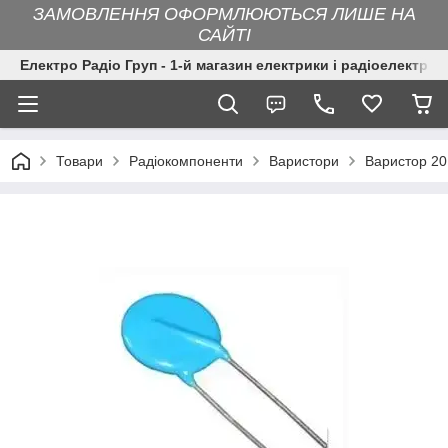
ЗАМОВЛЕННЯ ОФОРМЛЮЮТЬСЯ ЛИШЕ НА
САЙТІ
Електро Радіо Груп - 1-й магазин електрики і радіоелектрон
Товари
Радіокомпоненти
Варистори
Варистор 20