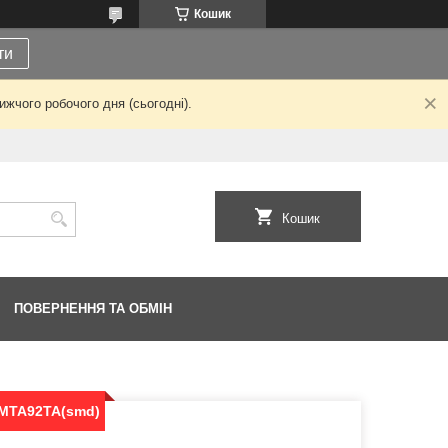
Кошик
ти
жчого робочого дня (сьогодні).
Кошик
ПОВЕРНЕННЯ ТА ОБМІН
MMTA92TA(smd)