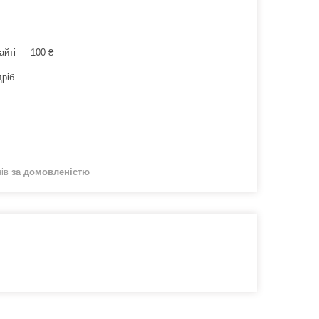
айті — 100 ₴
дріб
нів
за домовленістю