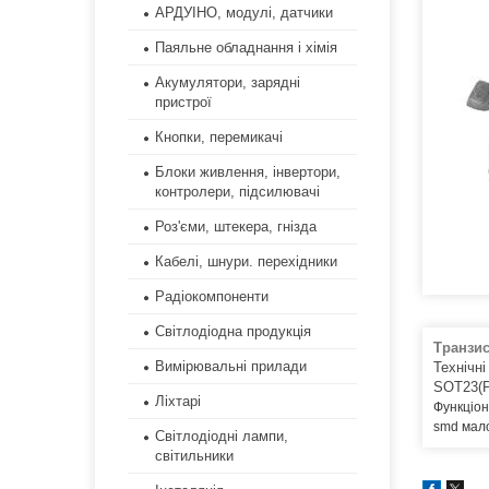
АРДУІНО, модулі, датчики
Паяльне обладнання і хімія
Акумулятори, зарядні
пристрої
Кнопки, перемикачі
Блоки живлення, інвертори,
контролери, підсилювачі
Роз'єми, штекера, гнізда
Кабелі, шнури. перехідники
Радіокомпоненти
Світлодіодна продукція
Транзи
Вимірювальні прилади
Технічні
SOT23(P
Ліхтарі
Функціо
smd мал
Світлодіодні лампи,
світильники