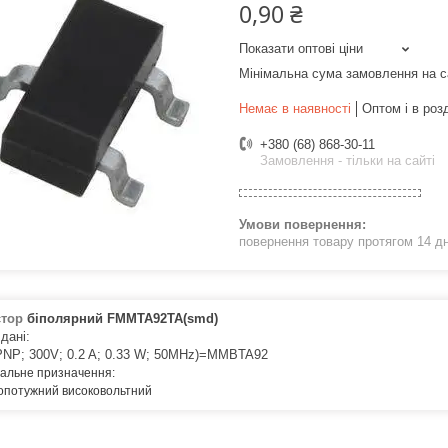
0,90 ₴
Показати оптові ціни
Мінімальна сума замовлення на с
Немає в наявності
Оптом і в роз
+380 (68) 868-30-11
Замовлення - тільки на сайті
повернення товару протягом 14 д
стор
біполярний FMMTA92TA(smd)
 дані:
NP; 300V; 0.2 A; 0.33 W; 50MHz)=MMBTA92
нальне призначення:
опотужний високовольтний