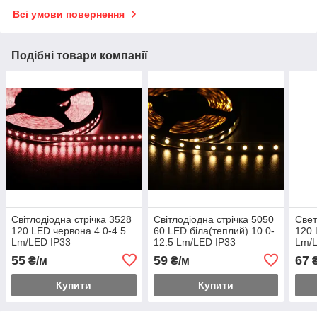
Всі умови повернення
Подібні товари компанії
Світлодіодна стрічка 3528
Світлодіодна стрічка 5050
Свет
120 LED червона 4.0-4.5
60 LED біла(теплий) 10.0-
120 
Lm/LED IP33
12.5 Lm/LED IP33
Lm/
IP65
55
59
67
₴/м
₴/м
₴
Купити
Купити