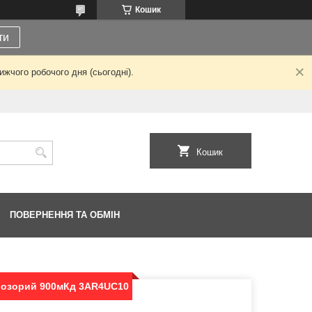
Кошик
ти
жчого робочого дня (сьогодні).
Кошик
ПОВЕРНЕННЯ ТА ОБМІН
розорий 900мКд 3AR4UC10