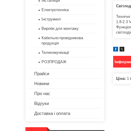
Інсталяція
Світло
Електротехніка
Технічні
Інструмент
1.8-2.3
Функціо
Вироби для монтажу
світлод
Кабельно-провідникова
продукція
Телекомунікації
Інформа
РОЗПРОДАЖ
Прайси
Ціна:
1 
Новини
Про нас
Відгуки
Доставка і оплата