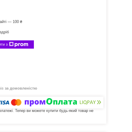
айті — 100 ₴
здріб
ти з
нів
за домовленістю
 платежі. Тепер ви можете купити будь-який товар не