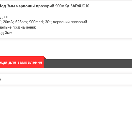
діод 3мм червоний прозорий 900мКд 3AR4UC10
 дані:
 V; 20mA; 625nm; 900mcd; 30*; червоний прозорий
нальне призначення:
іод 3мм
ція для замовлення
₴