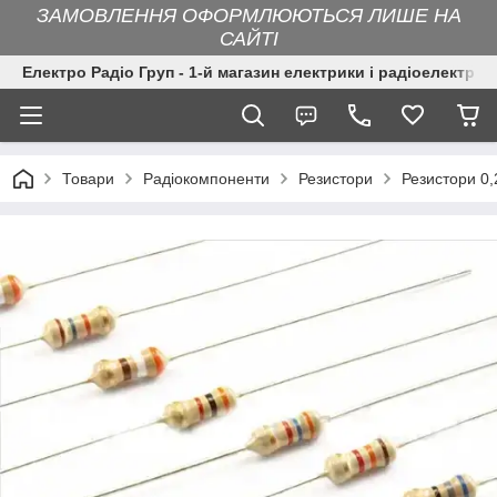
ЗАМОВЛЕННЯ ОФОРМЛЮЮТЬСЯ ЛИШЕ НА
САЙТІ
Електро Радіо Груп - 1-й магазин електрики і радіоелектрон
Товари
Радіокомпоненти
Резистори
Резистори 0,