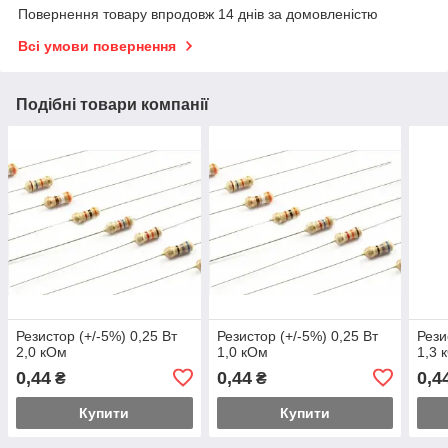
Повернення товару впродовж 14 днів за домовленістю
Всі умови повернення
Подібні товари компанії
Резистор (+/-5%) 0,25 Вт
Резистор (+/-5%) 0,25 Вт
Рези
2,0 кОм
1,0 кОм
1,3 
0,44
0,44
0,4
₴
₴
Купити
Купити