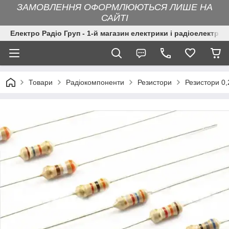
ЗАМОВЛЕННЯ ОФОРМЛЮЮТЬСЯ ЛИШЕ НА
САЙТІ
Електро Радіо Груп - 1-й магазин електрики і радіоелектрон
Товари
Радіокомпоненти
Резистори
Резистори 0,