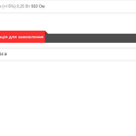
 (+/-5%) 0,25 Вт
910 Ом
ція для замовлення
44 ₴