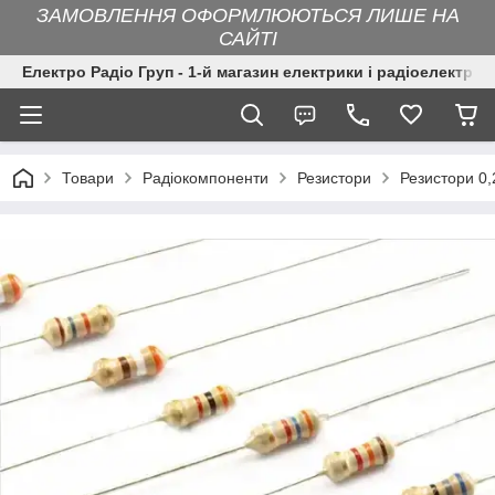
ЗАМОВЛЕННЯ ОФОРМЛЮЮТЬСЯ ЛИШЕ НА
САЙТІ
Електро Радіо Груп - 1-й магазин електрики і радіоелектрон
Товари
Радіокомпоненти
Резистори
Резистори 0,