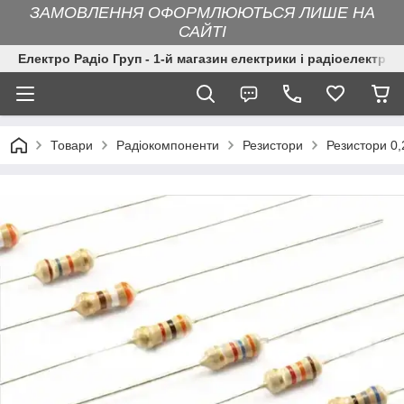
ЗАМОВЛЕННЯ ОФОРМЛЮЮТЬСЯ ЛИШЕ НА
САЙТІ
Електро Радіо Груп - 1-й магазин електрики і радіоелектрон
Товари
Радіокомпоненти
Резистори
Резистори 0,