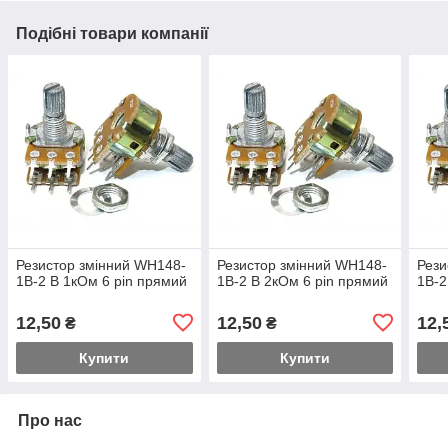
Подібні товари компанії
Резистор змінний WH148-
Резистор змінний WH148-
Рези
1B-2 B 1кОм 6 pin прямий
1B-2 B 2кОм 6 pin прямий
1B-2
12,50
12,50
12,
₴
₴
Купити
Купити
Про нас