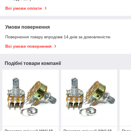
Всі умови оплати
Умови повернення
Повернення товару впродовж 14 днів за домовленістю
Всі умови повернення
Подібні товари компанії
Резистор змінний WH148-
Резистор змінний WH148-
Рези