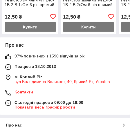
1B-2 B 1кОм 6 pin прямий
1B-2 B 2кОм 6 pin прямий
1B-2
12,50
12,50
12,
₴
₴
Купити
Купити
Про нас
97% позитивних з 1590 відгуків за рік
Працює з 18.10.2013
м. Кривий Ріг
вул.Володимира Великого, 40, Кривий Ріг, Україна
Контакти
Сьогодні працює з 09:00 до 18:00
Показати весь графік роботи
Про нас