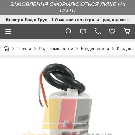
ЗАМОВЛЕННЯ ОФОРМЛЮЮТЬСЯ ЛИШЕ НА
САЙТІ
Електро Радіо Груп - 1-й магазин електрики і радіоелектрон
Товари
Радіокомпоненти
Конденсатори
Конденса