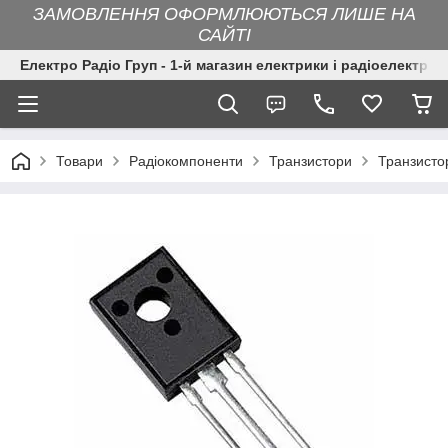
ЗАМОВЛЕННЯ ОФОРМЛЮЮТЬСЯ ЛИШЕ НА
САЙТІ
Електро Радіо Груп - 1-й магазин електрики і радіоелектрон
Товари
Радіокомпоненти
Транзистори
Транзисто