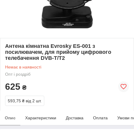
Антена кімнатна Evrosky ES-001 з
посилювачем, для прийому цифрового
телебачення DVB-T/T2
Немає в наявності
Опт і роздріб
625
₴
593,75 ₴
від 2 шт.
Опис
Характеристики
Доставка
Оплата
Умови п