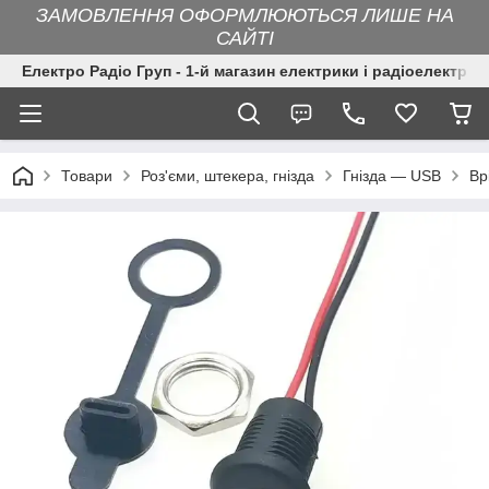
ЗАМОВЛЕННЯ ОФОРМЛЮЮТЬСЯ ЛИШЕ НА
САЙТІ
Електро Радіо Груп - 1-й магазин електрики і радіоелектрон
Товари
Роз'єми, штекера, гнізда
Гнізда — USB
Вр