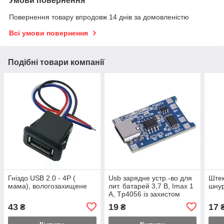
Умови повернення
Повернення товару впродовж 14 днів за домовленістю
Всі умови повернення
Подібні товари компанії
Гніздо USB 2.0 - 4P (
Usb зарядне устр.-во для
Штек
мама), вологозахищене
лит. батарей 3,7 В, Imax 1
шнур
A, Tp4056 із захистом
батареї, роз'єм type-c usb
43
19
17
₴
₴