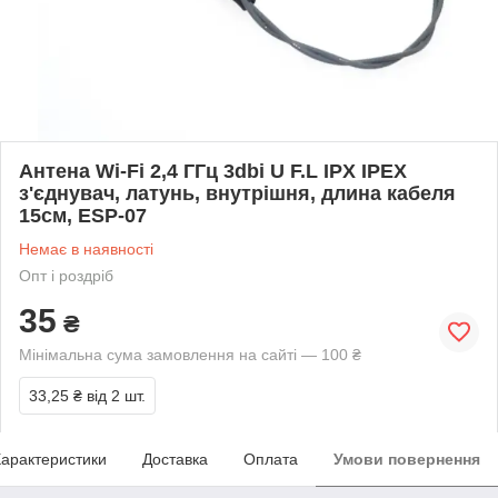
Антена Wi-Fi 2,4 ГГц 3dbi U F.L IPX IPEX
з'єднувач, латунь, внутрішня, длина кабеля
15см, ESP-07
Немає в наявності
Опт і роздріб
35
₴
Мінімальна сума замовлення на сайті — 100 ₴
33,25 ₴
від 2 шт.
арактеристики
Доставка
Оплата
Умови повернення