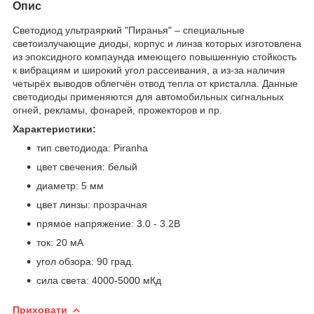
Опис
Светодиод ультраяркий "Пиранья" – специальные
светоизлучающие диоды, корпус и линза которых изготовлена
из эпоксидного компаунда имеющего повышенную стойкость
к вибрациям и широкий угол рассеивания, а из-за наличия
четырёх выводов облегчён отвод тепла от кристалла. Данные
светодиоды применяются для автомобильных сигнальных
огней, рекламы, фонарей, прожекторов и пр.
Характеристики:
тип светодиода: Piranha
цвет свечения: белый
диаметр: 5 мм
цвет линзы: прозрачная
прямое напряжение: 3.0 - 3.2В
ток: 20 мА
угол обзора: 90 град.
сила света: 4000-5000 мКд
Приховати