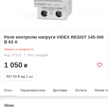
Реле контролю напруги VIDEX RESIST 145-300
В 63 А
Немає в наявності
Код: 27122
Опт і роздріб
1 050
₴
997,50 ₴
від 2 шт.
Опис
Характеристики
Доставка
Оплата
Умови п
Опис