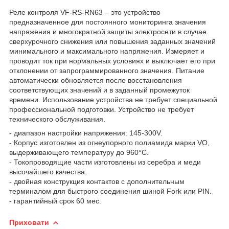
Реле контроля VF-RS-RN63 – это устройство
предназначенное для постоянного мониторинга значения
напряжения и многократной защиты электросети в случае
сверхурочного снижения или повышения заданных значений
минимального и максимального напряжения. Измеряет и
проводит ток при нормальных условиях и выключает его при
отклонении от запрограммированного значения. Питание
автоматически обновляется после восстановления
соответствующих значений и в заданный промежуток
времени. Использование устройства не требует специальной
профессиональной подготовки. Устройство не требует
технического обслуживания.
- диапазон настройки напряжения: 145-300V.
- Корпус изготовлен из огнеупорного полиамида марки VO,
выдерживающего температуру до 960°С.
- Токопроводящие части изготовлены из серебра и меди
высочайшего качества.
- двойная конструкция контактов с дополнительным
терминалом для быстрого соединения шиной Fork или PIN.
- гарантийный срок 60 мес.
Приховати