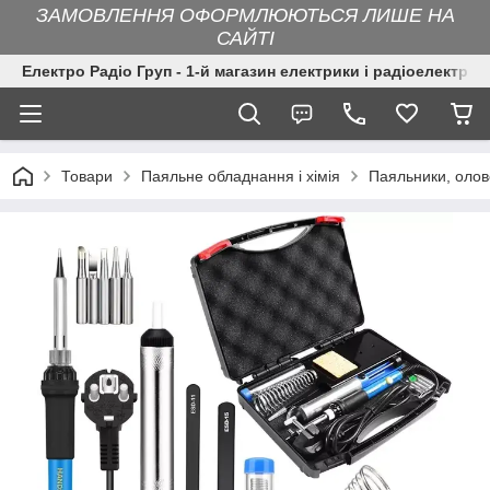
ЗАМОВЛЕННЯ ОФОРМЛЮЮТЬСЯ ЛИШЕ НА
САЙТІ
Електро Радіо Груп - 1-й магазин електрики і радіоелектрон
Товари
Паяльне обладнання і хімія
Паяльники, оло