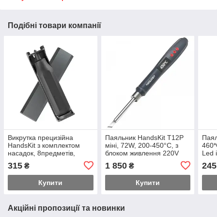
Подібні товари компанії
Викрутка прецизійна
Паяльник HandsKit T12Р
Паял
HandsKit з комплектом
міні, 72W, 200-450°C, з
460*
насадок, 8предметів,
блоком живлення 220V
Led 
пластик. футляр
315
1 850
245
₴
₴
Купити
Купити
Акційні пропозиції та новинки