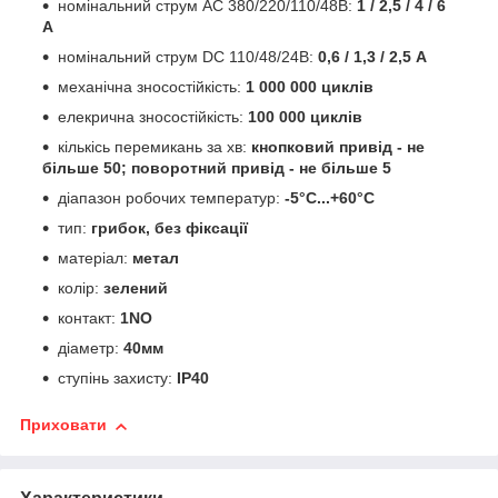
номінальний струм AC 380/220/110/48B:
1 / 2,5 / 4 / 6
А
номінальний струм DC 110/48/24B:
0,6 / 1,3 / 2,5 А
механічна зносостійкість:
1 000 000
циклів
елекрична зносостійкість:
100 000
циклів
кількісь перемикань за хв:
кнопковий привід - не
більше 50; поворотний привід - не більше 5
діапазон робочих температур:
-5°C...+60°C
тип:
грибок, без фіксації
матеріал:
метал
колір:
зелений
контакт:
1NO
діаметр:
40мм
ступінь захисту:
IP40
Приховати