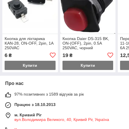
Кнопка для ліхтарика
Кнопка Daier DS-315 BK,
Пере
KAN-28, ON-OFF, 2pin, 1A
ON-(OFF), 2pin, 0.5A
11-1
250VAC
250VAC, чорний
6A 
6
19
12,
₴
₴
Купити
Купити
Про нас
97% позитивних з 1589 відгуків за рік
Працює з 18.10.2013
м. Кривий Ріг
вул.Володимира Великого, 40, Кривий Ріг, Україна