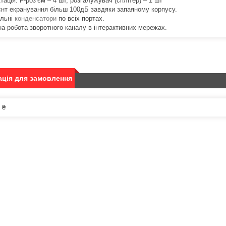
ація: F-роз’єм – 4 шт, розгалужувач (сплітер) – 1 шт
єнт екранування більш 100дБ завдяки запаяному корпусу.
льні
конденсатори
по всіх портах.
на робота зворотного каналу в інтерактивних мережах.
ція для замовлення
 ₴