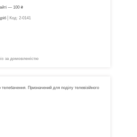
айті — 100 ₴
дріб
Код:
2-0141
нів
за домовленістю
 телебачення. Призначений для поділу телевізійного