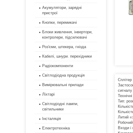
Акумулятори, зарядні
пристрої
Кнопки, перемикачі
Блоки живлення, інвертори,
контролери, підсилювачі
Роз'єми, штекера, гнізда
Кабелі, шнури. перехідники
Радіокомпоненти
Світлодіодна продукція
Сплітер
Вимірювальні прилади
Застосо
сигналу 
Ліхтарі
Технічні
Тип: ро
Світлодіодні лампи,
Кількіст
світильники
Кількіст
Литий
к
Інсталяція
Робочий
Входи і 
Електротехніка