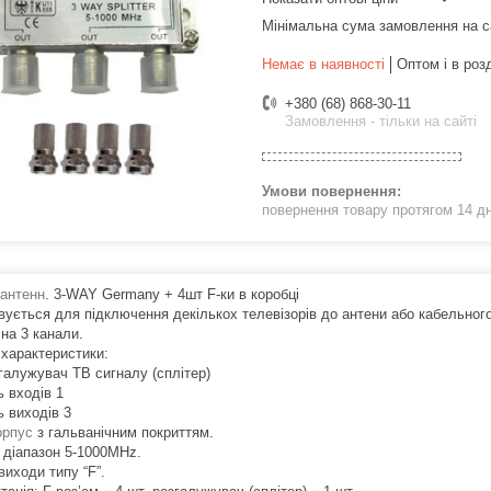
Мінімальна сума замовлення на с
Немає в наявності
Оптом і в роз
+380 (68) 868-30-11
Замовлення - тільки на сайті
повернення товару протягом 14 д
антенн
. 3-WAY Germany + 4шт F-ки в коробці
вується для підключення декількох телевізорів до антени або кабельного
на 3 канали.
 характеристики:
згалужувач ТВ сигналу (сплітер)
ь входів 1
ь виходів 3
орпус
з гальванічним покриттям.
 діапазон 5-1000MHz.
виходи типу “F”.