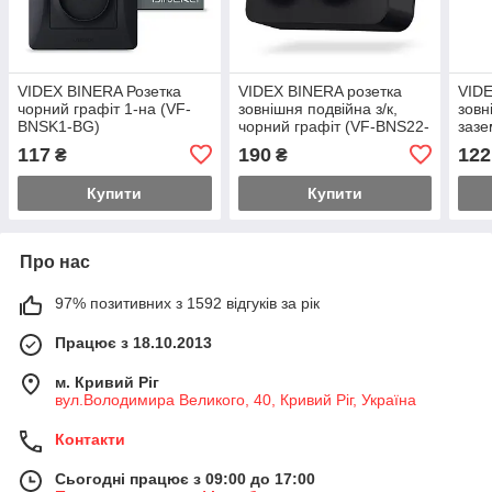
VIDEX BINERA Розетка
VIDEX BINERA розетка
VIDE
чорний графіт 1-на (VF-
зовнішня подвійна з/к,
зовн
BNSK1-BG)
чорний графіт (VF-BNS22-
зазе
BG)
граф
117
190
122
₴
₴
Купити
Купити
Про нас
97% позитивних з 1592 відгуків за рік
Працює з 18.10.2013
м. Кривий Ріг
вул.Володимира Великого, 40, Кривий Ріг, Україна
Контакти
Сьогодні працює з 09:00 до 17:00