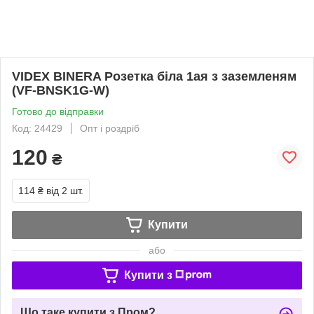
VIDEX BINERA Розетка біла 1ая з заземленям
(VF-BNSK1G-W)
Готово до відправки
Код: 24429
Опт і роздріб
120
₴
114 ₴
від 2 шт.
Купити
або
Купити з
Що таке купити з Пром?