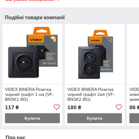
Подібні товари компанії
VIDEX BINERA Розетка
VIDEX BINERA Розетка
VIDE
чорний графіт 1-на (VF-
чорний графіт 2ая (VF-
зовн
BNSK1-BG)
BNSK2-BG)
зазе
BNS2
117
180
86
₴
₴
Купити
Купити
Про нас