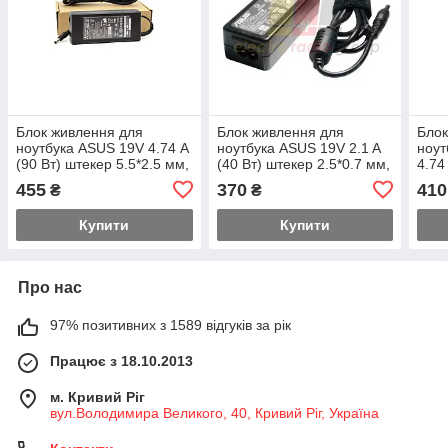
Блок живлення для
Блок живлення для
Блок
ноутбука ASUS 19V 4.74 А
ноутбука ASUS 19V 2.1 A
ноу
(90 Вт) штекер 5.5*2.5 мм,
(40 Вт) штекер 2.5*0.7 мм,
4.74
довжина 0,9 м + кабель
довжина 0,9 м + кабель
мм, 
455
370
410
₴
₴
живлення
живлення
кабе
Купити
Купити
Про нас
97% позитивних з 1589 відгуків за рік
Працює з 18.10.2013
м. Кривий Ріг
вул.Володимира Великого, 40, Кривий Ріг, Україна