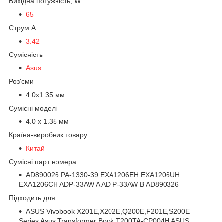
Вихідна потужність, W
65
Струм A
3.42
Сумісність
Asus
Роз'єми
4.0х1.35 мм
Сумісні моделі
4.0 х 1.35 мм
Країна-виробник товару
Китай
Сумісні парт номера
AD890026 PA-1330-39 EXA1206EH EXA1206UH
EXA1206CH ADP-33AW A AD P-33AW B AD890326
Підходить для
ASUS Vivobook X201E,X202E,Q200E,F201E,S200E
Series Asus Transformer Book T200TA-CP004H ASUS