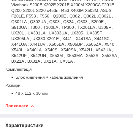
Vivobook S200E X202E X201E X200M X200CA F201E
Q200 S200L S220 x453m f453 X403M X503M, ASUS
F201E, F553 , F556 , Q200E , Q302 , Q302L ,Q302L ,
Q302LA , Q302UA , Q303 , Q324 , Q503 , S200E ,
S510UA , T300 , T300LA , TP300 , TX201LA , U305F ,
UX301 , UX301LA , UX303UA , UX305 , UX305F ,
UX305LA , UX330 X201E , X441 , X441SA , X441SC ,
X441UA , X441UV , X505BA , X505BP , X505ZA , X540 ,
X540L , X540LA , X540S , X540SA , X542U , X542UA ,
X542UF , X542UN , X553M , X553MA , X553S , X553SA ,
BX21A , BX31A , UX21A , UX31A ,
Комплектація
Блок живлення + кабель живлення
Розміри
48 х 112 х 30 мм
Приховати
Характеристики