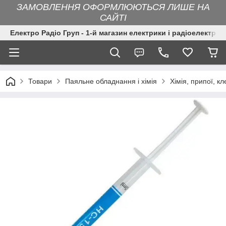
ЗАМОВЛЕННЯ ОФОРМЛЮЮТЬСЯ ЛИШЕ НА
САЙТІ
Електро Радіо Груп - 1-й магазин електрики і радіоелектрон
Товари
Паяльне обладнання і хімія
Хімія, припої, кл