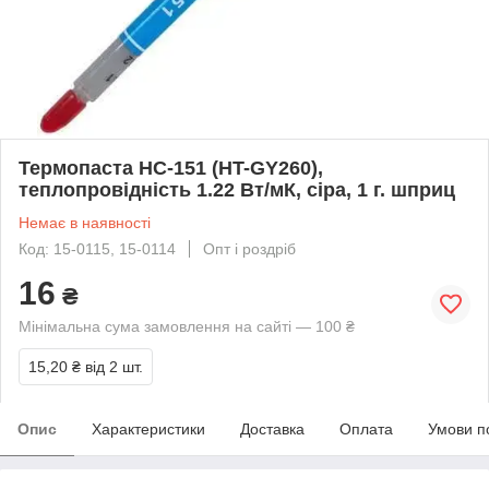
Термопаста HC-151 (HT-GY260),
теплопровідність 1.22 Вт/мК, сіра, 1 г. шприц
Немає в наявності
Код: 15-0115, 15-0114
Опт і роздріб
16
₴
Мінімальна сума замовлення на сайті — 100 ₴
15,20 ₴
від 2 шт.
Опис
Характеристики
Доставка
Оплата
Умови п