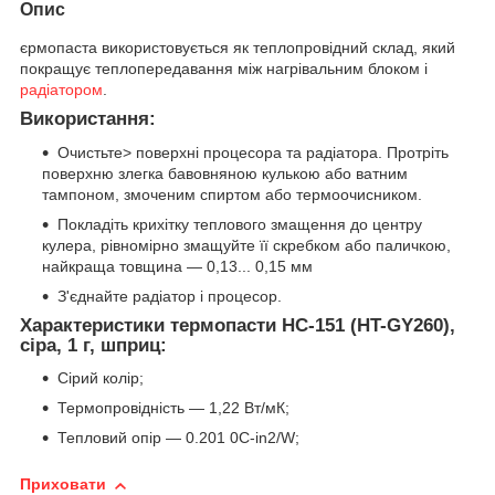
Опис
єрмопаста використовується як теплопровідний склад, який
покращує теплопередавання між нагрівальним блоком і
радіатором
.
Використання:
Очистьте> поверхні процесора та радіатора. Протріть
поверхню злегка бавовняною кулькою або ватним
тампоном, змоченим спиртом або термоочисником.
Покладіть крихітку теплового змащення до центру
кулера, рівномірно змащуйте її скребком або паличкою,
найкраща товщина — 0,13... 0,15 мм
З'єднайте радіатор і процесор.
Характеристики термопасти HC-151 (HT-GY260),
сіра, 1 г, шприц:
Сірий колір;
Термопровідність — 1,22 Вт/мК;
Тепловий опір — 0.201 0C-in2/W;
Приховати