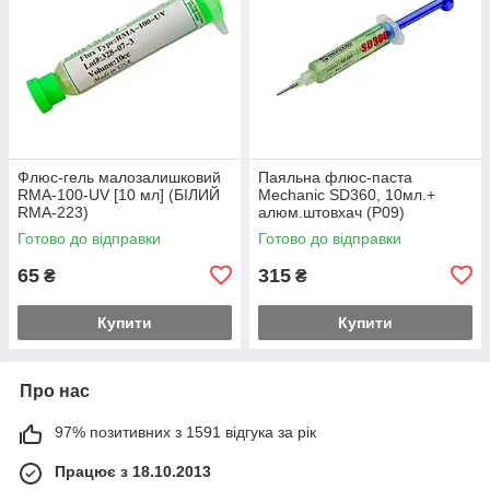
Флюс-гель малозалишковий
Паяльна флюс-паста
RMA-100-UV [10 мл] (БІЛИЙ
Mechanic SD360, 10мл.+
RMA-223)
алюм.штовхач (Р09)
Готово до відправки
Готово до відправки
65
315
₴
₴
Купити
Купити
Про нас
97% позитивних з 1591 відгука за рік
Працює з 18.10.2013