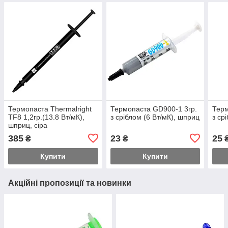
Термопаста Thermalright
Термопаста GD900-1 3гр.
Терм
TF8 1,2гр.(13.8 Вт/мК),
з сріблом (6 Вт/мК), шприц
з ср
шприц, сіра
385
23
25
₴
₴
Купити
Купити
Акційні пропозиції та новинки