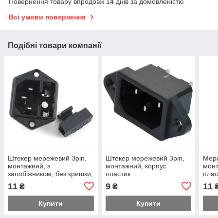
Повернення товару впродовж 14 днів за домовленістю
Всі умови повернення
Подібні товари компанії
Штекер мережевий 3pin,
Штекер мережевий 3pin,
Мере
монтажний, з
монтажний, корпус
монт
запобіжником, без кришки,
пластик
плас
з вухами, корпус пластик
11
9
11
₴
₴
Купити
Купити